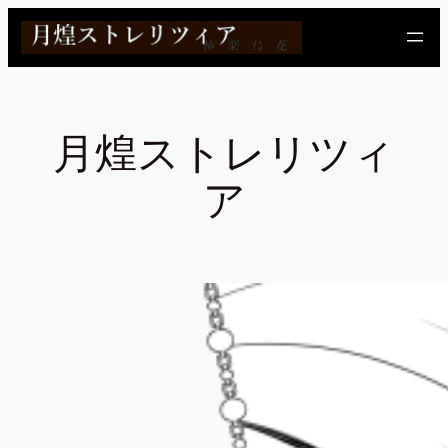
内
容
を
ス
キ
月煌ストレリツィ
ッ
プ
ア